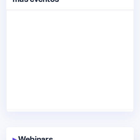
▸
Webinars