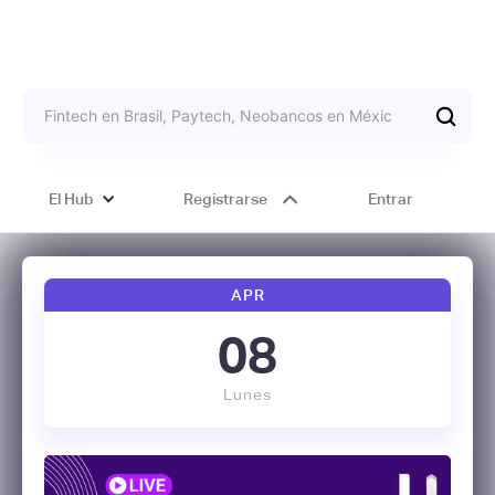
El Hub
Registrarse
Entrar
APR
08
Lunes