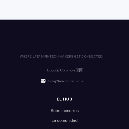
WHERE LATAM FINTECH MAKERS GET CONNECTED.
Bogotá, Colombia
🇨🇴
hola@latamfintech.co
EL HUB
Sobre nosotros
La comunidad