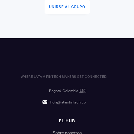
UNIRSE AL GRUPO
WHERE LATAM FINTECH MAKERS GET CONNECTED.
Bogotá, Colombia
🇨🇴
hola@latamfintech.co
EL HUB
Sobre nosotros