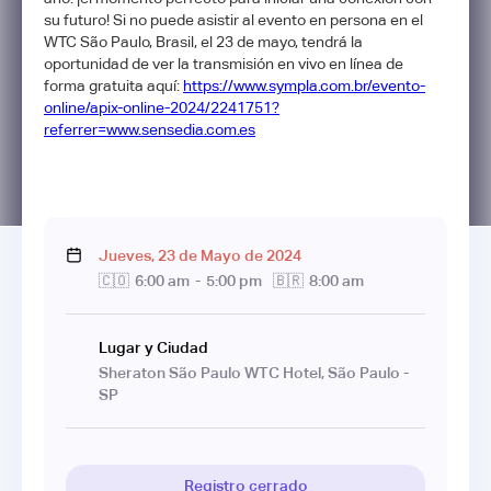
su futuro! Si no puede asistir al evento en persona en el
WTC São Paulo, Brasil, el 23 de mayo, tendrá la
oportunidad de ver la transmisión en vivo en línea de
forma gratuita aquí:
https://www.sympla.com.br/evento-
online/apix-online-2024/2241751?
referrer=www.sensedia.com.es
Jueves
,
23
de
Mayo
de
2024
🇨🇴
6:00 am
-
5:00 pm
🇧🇷
8:00 am
Lugar y Ciudad
Sheraton São Paulo WTC Hotel, São Paulo -
SP
Registro cerrado