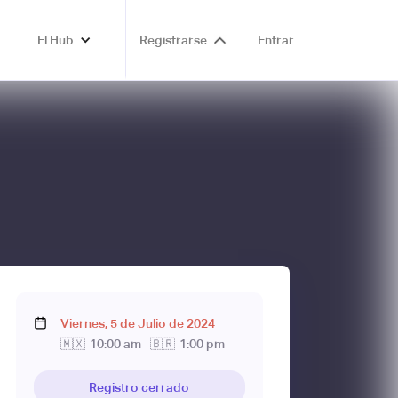
El Hub
Registrarse
Entrar
Viernes
,
5
de
Julio
de
2024
🇲🇽
10:00 am
🇧🇷
1:00 pm
Registro cerrado