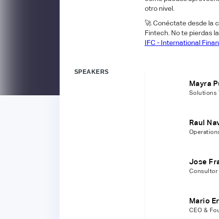
otro nivel.
​🚀​ Conéctate desde la
Fintech. No te pierdas 
IFC - International Fina
SPEAKERS
Mayra P
Solutions
Raul Na
Operations
Jose Fr
Consultor
Mario E
CEO & Fou