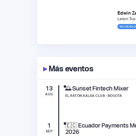
Edwin Z
Latam Top 
MODERAD
▸
Más eventos
13
🌅 Sunset Fintech Mixer
AUG
EL RATÓN SALSA CLUB - BOGOTÁ
1
🇪🇨 Ecuador Payments M
2026
SEP