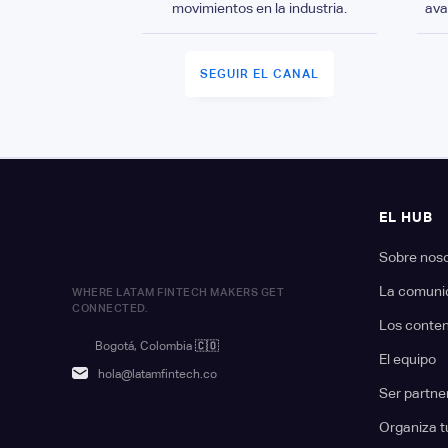
movimientos en la industria.
ava
SEGUIR EL CANAL
EL HUB
Sobre nos
La comuni
WHERE LATAM FINTECH MAKERS GET
CONNECTED.
Los conte
Bogotá, Colombia
🇨🇴
El equipo
hola@latamfintech.co
Ser partne
Organiza t