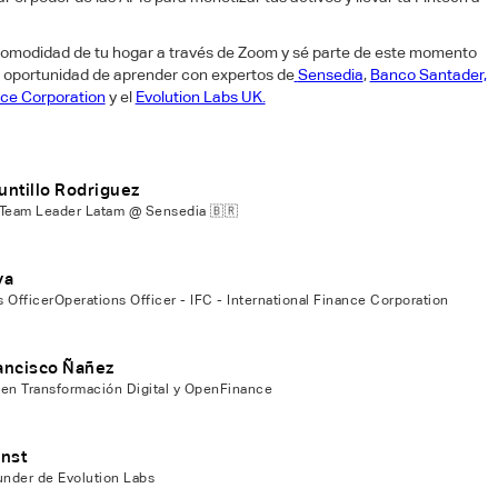
 comodidad de tu hogar a través de Zoom y sé parte de este momento
la oportunidad de aprender con expertos de
Sensedia
,
Banco Santader,
nce Corporation
y el
Evolution Labs UK.
untillo Rodriguez
 Team Leader Latam @ Sensedia 🇧🇷
va
 OfficerOperations Officer - IFC - International Finance Corporation
ancisco Ñañez
 en Transformación Digital y OpenFinance
rnst
nder de Evolution Labs