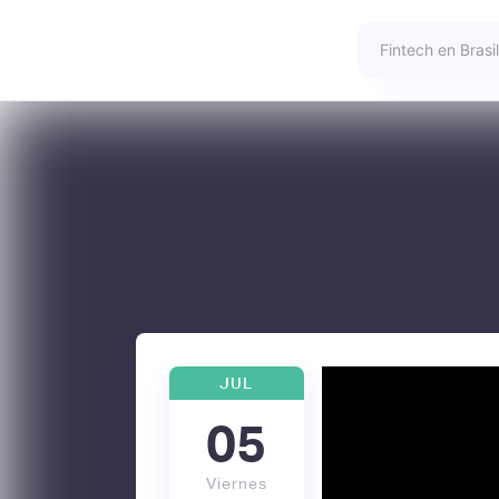
JUL
05
Viernes