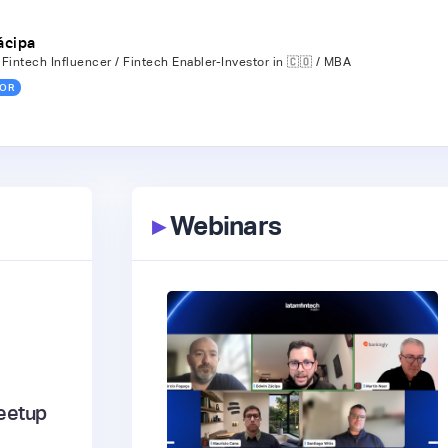
ácipa
Fintech Influencer / Fintech Enabler-Investor in 🇨🇴 / MBA
OR
▸
Webinars
eetup