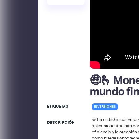
🤑​🫰 Mone
mundo fin
ETIQUETAS
INVERSIONES
💡​ En el dinámico panor
DESCRIPCIÓN
aplicaciones) se han co
eficiencia y la creación
cómo puedes aprovechar e