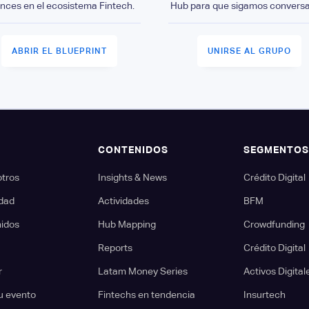
nces en el ecosistema Fintech.
Hub para que sigamos convers
ABRIR EL BLUEPRINT
UNIRSE AL GRUPO
CONTENIDOS
SEGMENTO
otros
Insights & News
Crédito Digital
dad
Actividades
BFM
nidos
Hub Mapping
Crowdfunding
Reports
Crédito Digital
r
Latam Money Series
Activos Digital
u evento
Fintechs en tendencia
Insurtech