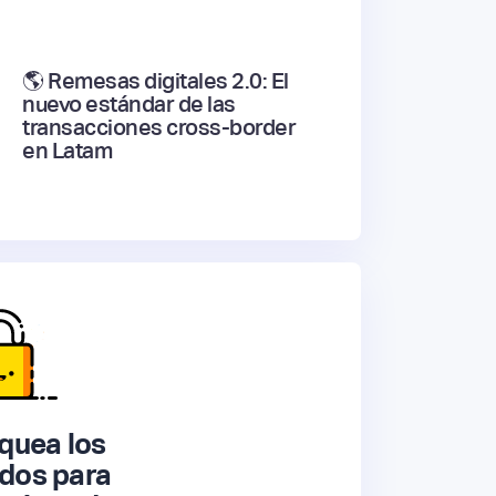
🌎 Remesas digitales 2.0: El
nuevo estándar de las
transacciones cross-border
en Latam
quea los
dos para