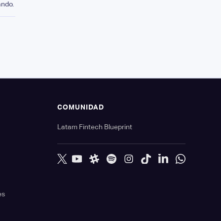
ando.
S
COMUNIDAD
Latam Fintech Blueprint
es