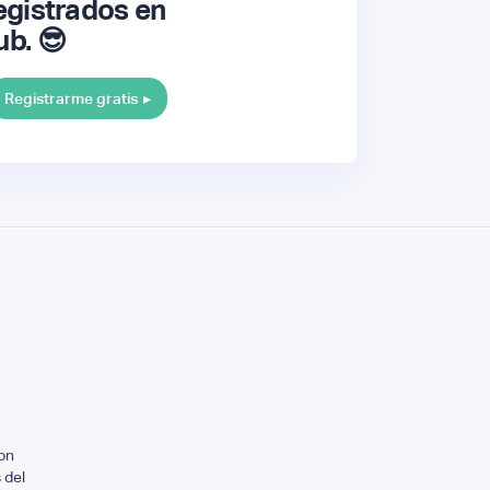
gistrados en
ub. 😎
Registrarme gratis
▸
on
 del