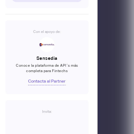
Con el apoyo de:
Sensedia
Conoce la plataforma de API´s más
completa para Fintechs
Contacta al Partner
Invita: