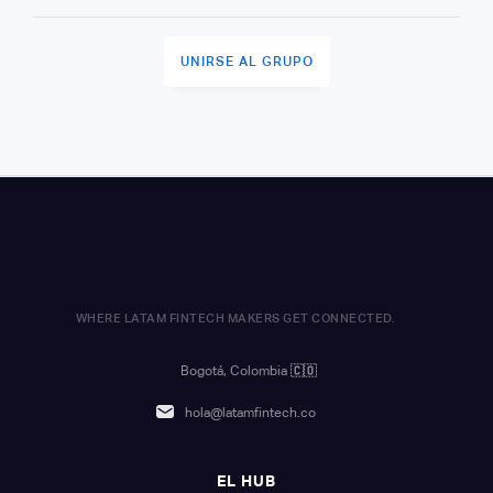
UNIRSE AL GRUPO
WHERE LATAM FINTECH MAKERS GET CONNECTED.
Bogotá, Colombia
🇨🇴
hola@latamfintech.co
EL HUB