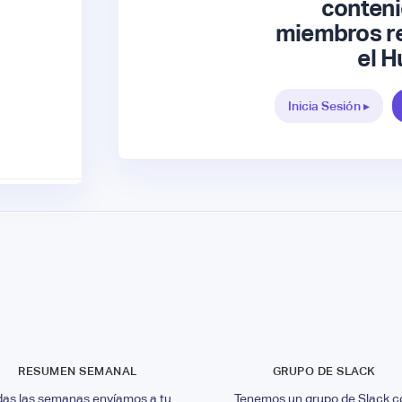
conteni
miembros re
el H
Inicia Sesión ▸
RESUMEN SEMANAL
GRUPO DE SLACK
das las semanas envíamos a tu
Tenemos un grupo de Slack c