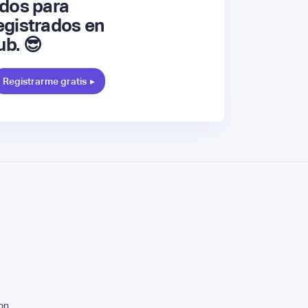
dos para
gistrados en
ub. 😎
Registrarme gratis
▸
on