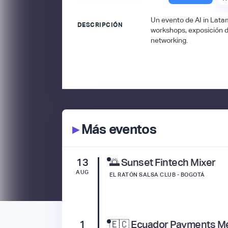
Un evento de AI in Latam
DESCRIPCIÓN
workshops, exposición 
networking.
▸
Más eventos
13
🌅 Sunset Fintech Mixer
AUG
EL RATÓN SALSA CLUB - BOGOTÁ
1
🇪🇨 Ecuador Payments M