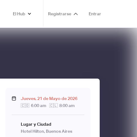
El Hub
Registrarse
Entrar
Jueves
,
21
de
Mayo
de
2026
🇨🇴
6:00 am
🇨🇱
8:00 am
Lugar y Ciudad
Hotel Hilton, Buenos Aires