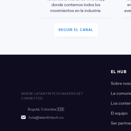
donde contamos todos los
e
movimientos en la industria.
ava
SEGUIR EL CANAL
EL HUB
Sobre nos
La comuni
WHERE LATAM FINTECH MAKERS GET
CONNECTED.
Los conte
Bogotá, Colombia
🇨🇴
El equipo
hola@latamfintech.co
Ser partne