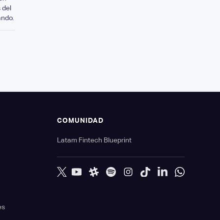
 del
ando.
S
COMUNIDAD
Latam Fintech Blueprint
es