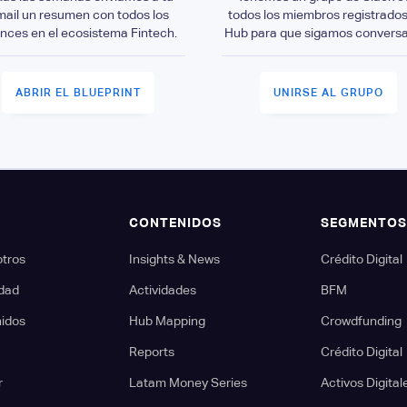
mail un resumen con todos los
todos los miembros registrados
nces en el ecosistema Fintech.
Hub para que sigamos convers
ABRIR EL BLUEPRINT
UNIRSE AL GRUPO
CONTENIDOS
SEGMENTO
otros
Insights & News
Crédito Digital
dad
Actividades
BFM
nidos
Hub Mapping
Crowdfunding
Reports
Crédito Digital
r
Latam Money Series
Activos Digital