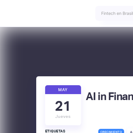
MAY
AI in Fina
21
Jueves
ETIQUETAS
CRECIMIENTO
A