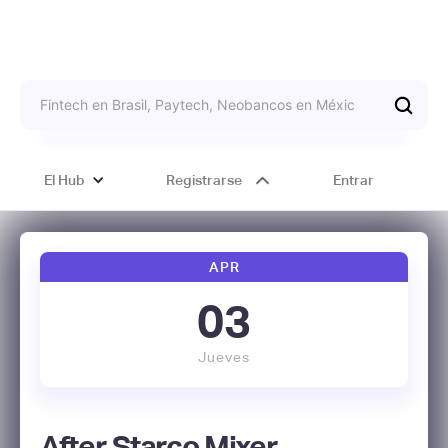
El Hub
Registrarse
Entrar
APR
03
Jueves
After Starco Mixer