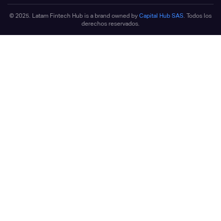
© 2025. Latam Fintech Hub is a brand owned by
Capital Hub SAS
. Todos los
derechos reservados.