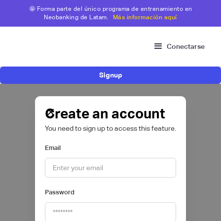
🤩 Forma parte del único programa de entrenamiento en
Neobanking de Latam.
Más información aquí
Conectarse
Signup
Neobanking
<>FROM SCRATCH</>
Create an account
Masterclass para altos ejecutivos
You need to sign up to access this feature.
[on-site]
Email
SEPTIEMBRE 2022
Password
Pago con tarjeta de crédito