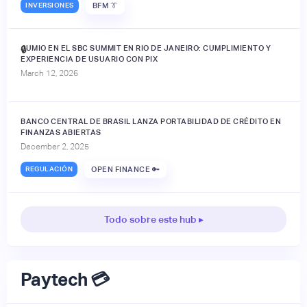
INVERSIONES
BFM 👔
JUMIO EN EL SBC SUMMIT EN RIO DE JANEIRO: CUMPLIMIENTO Y
🔒
EXPERIENCIA DE USUARIO CON PIX
March 12, 2026
BANCO CENTRAL DE BRASIL LANZA PORTABILIDAD DE CRÉDITO EN
FINANZAS ABIERTAS
December 2, 2025
REGULACIÓN
OPEN FINANCE 🔑
Todo sobre este hub ▸
Paytech 💳