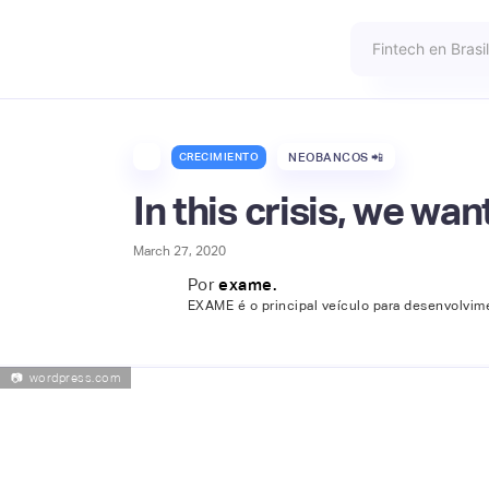
CRECIMIENTO
NEOBANCOS 📲
In this crisis, we wa
March 27, 2020
Por
exame.
EXAME é o principal veículo para desenvolviment
📷
wordpress.com