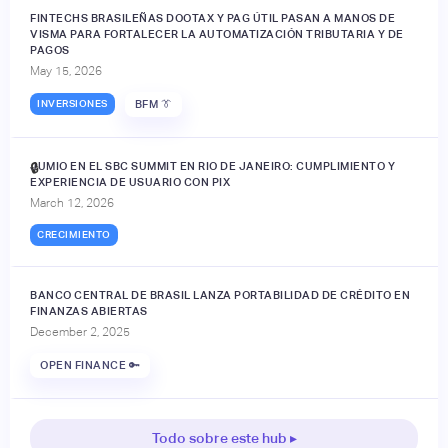
FINTECHS BRASILEÑAS DOOTAX Y PAG ÚTIL PASAN A MANOS DE
VISMA PARA FORTALECER LA AUTOMATIZACIÓN TRIBUTARIA Y DE
PAGOS
May 15, 2026
INVERSIONES
BFM 👔
JUMIO EN EL SBC SUMMIT EN RIO DE JANEIRO: CUMPLIMIENTO Y
🔒
EXPERIENCIA DE USUARIO CON PIX
March 12, 2026
CRECIMIENTO
BANCO CENTRAL DE BRASIL LANZA PORTABILIDAD DE CRÉDITO EN
FINANZAS ABIERTAS
December 2, 2025
OPEN FINANCE 🔑
Todo sobre este hub ▸