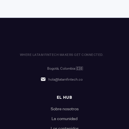
WHERE LATAM FINTECH MAKERS GET CONNECTED.
Bogotá, Colombia
🇨🇴
hola@latamfintech.co
EL HUB
Sobre nosotros
La comunidad
Los contenidos