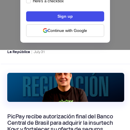
Here's a checkbox
Nequi iniciará operaciones como compañía
de financiamiento en Colombia desde el 1 de
septiembre
Continue with Google
NEOBANCOS 📲
|
La República
July
31
PicPay recibe autorización final del Banco
Central de Brasil para adquirir la insurtech
Kovr y fortalecer su oferta de seguros