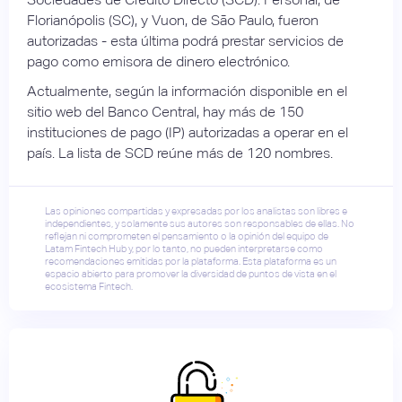
Florianópolis (SC), y Vuon, de São Paulo, fueron
autorizadas - esta última podrá prestar servicios de
pago como emisora de dinero electrónico.
Actualmente, según la información disponible en el
sitio web del Banco Central, hay más de 150
instituciones de pago (IP) autorizadas a operar en el
país. La lista de SCD reúne más de 120 nombres.
Las opiniones compartidas y expresadas por los analistas son libres e
independientes, y solamente sus autores son responsables de ellas. No
reflejan ni comprometen el pensamiento o la opinión del equipo de
Latam Fintech Hub y, por lo tanto, no pueden interpretarse como
recomendaciones emitidas por la plataforma. Esta plataforma es un
espacio abierto para promover la diversidad de puntos de vista en el
ecosistema Fintech.