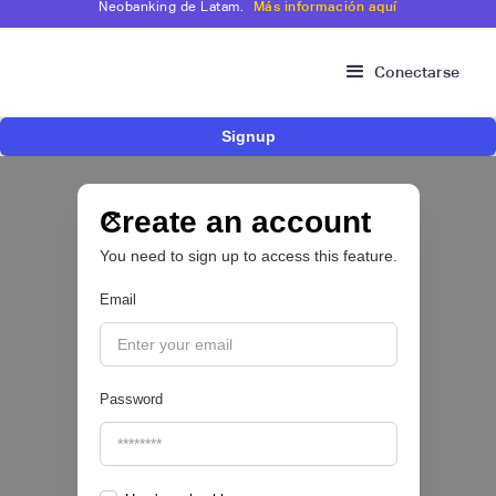
Neobanking de Latam.
Más información aquí
Conectarse
Signup
Fintech mexicana Kapital inicia proceso para
operar como compañía de financiamiento en
Colombia y ampliar su oferta para pymes
Create an account
You need to sign up to access this feature.
CRÉDITO DIGITAL 💰
Email
|
Valora Analitik
August
3
Password