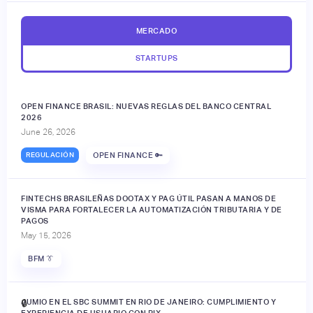
MERCADO
STARTUPS
OPEN FINANCE BRASIL: NUEVAS REGLAS DEL BANCO CENTRAL
2026
June 26, 2026
REGULACIÓN
OPEN FINANCE 🔑
FINTECHS BRASILEÑAS DOOTAX Y PAG ÚTIL PASAN A MANOS DE
VISMA PARA FORTALECER LA AUTOMATIZACIÓN TRIBUTARIA Y DE
PAGOS
May 15, 2026
BFM 👔
JUMIO EN EL SBC SUMMIT EN RIO DE JANEIRO: CUMPLIMIENTO Y
🔒
EXPERIENCIA DE USUARIO CON PIX