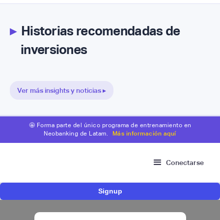
▸
Historias recomendadas de
inversiones
Ver más insights y noticias ▸
🤩 Forma parte del único programa de entrenamiento en
Neobanking de Latam.
Más información aquí
Conectarse
Signup
Fintech brasileña Kesh levanta US$110
millones para expandir su plataforma de