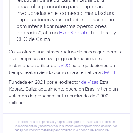
desarrollar productos para empresas
involucradas en el comercio, manufactura,
importaciones y exportaciones, así como
para intensificar nuestras operaciones
bancarias”, afirmó
Ezra Kebrab
, fundador y
CEO de Caliza.
Caliza ofrece una infraestructura de pagos que permite
a las empresas realizar pagos internacionales
instantáneos utilizando
USDC
para liquidaciones en
tiempo real, sirviendo como una alternativa a
SWIFT
.
Fundada en 2021 por el exdirector
de Visas
Ezra
Kebrab, Caliza actualmente opera en Brasil y tiene un
volumen de procesamiento anualizado de $ 900
millones.
Las opiniones compartidas y expresadas por los analistas son libres e
independientes, y solamente sus autores son responsables de ellas. No
reflejan ni comprometen el pensamiento o la opinión del equipo de